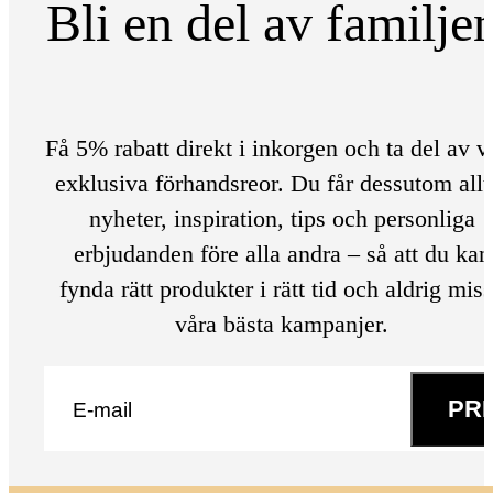
Bli en del av familje
Få 5% rabatt direkt i inkorgen och ta del av v
exklusiva förhandsreor. Du får dessutom allt
nyheter, inspiration, tips och personliga
erbjudanden före alla andra – så att du kan
fynda rätt produkter i rätt tid och aldrig mis
våra bästa kampanjer.
E-post
*
PR