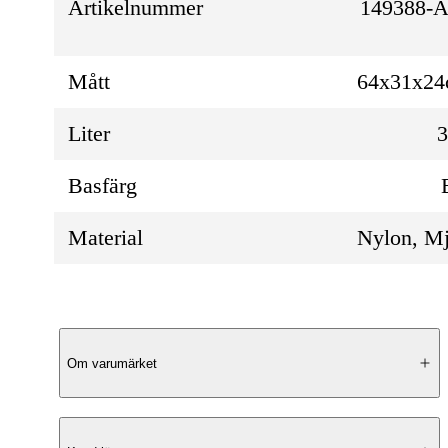
Artikelnummer
149388-A
Mått
64x31x2
Liter
Basfärg
Material
Nylon, M
Produktbeskrivning
Om varumärket
Justerbar Passform