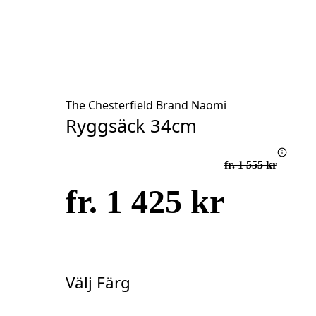
The Chesterfield Brand Naomi
Ryggsäck 34cm
fr. 1 555 kr
fr. 1 425 kr
Välj Färg
Välj
Färg