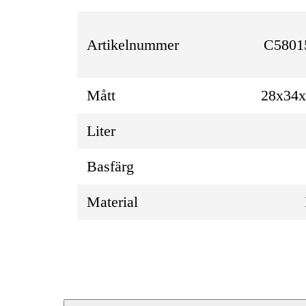
Artikelnummer
C5801
Mått
28x34
Liter
Basfärg
Material
Produktbeskrivning