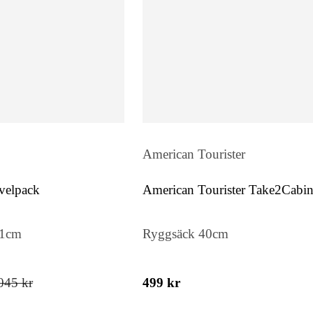
American Tourister
velpack
American Tourister Take2Cabi
Casual S
51cm
Ryggsäck 40cm
045 kr
499 kr