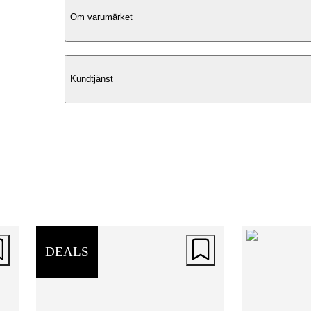
Om varumärket
Elegant Design
Kundtjänst
Naomi från The Chesterfield Brand är 
ryggsäck som kombinerar stil och
funktionalitet. Tillverkad i äkta Wax Pul
Up-läder, erbjuder denna ryggsäck ett 
handtag och ett vackert tvåtonigt färgsp
Med tiden utvecklar lädret en unik pati
vilket ger väskan en personlig touch. D
stilrena designen med toppmatad dragk
DEALS
gör den både praktisk och estetiskt
tilltalande.