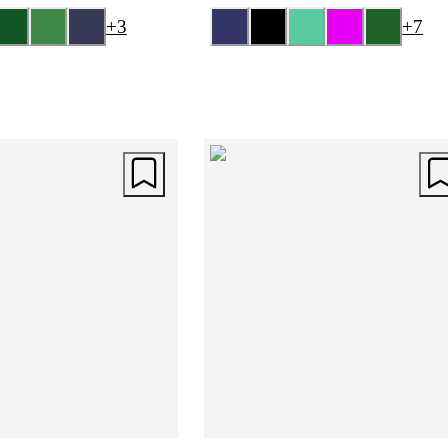
+
3
+
7