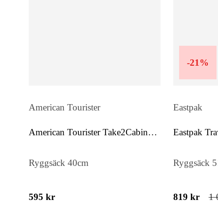
-
21
%
American Tourister
Eastpak
American Tourister Take2Cabin
Eastpak Tra
Casual S/M
Ryggsäck 40cm
Ryggsäck 
595 kr
819 kr
1 