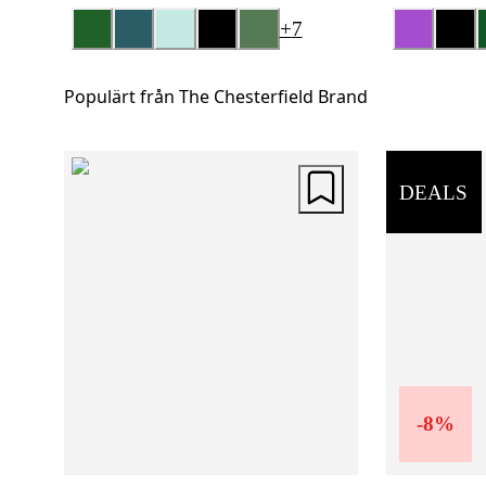
+
7
Populärt från The Chesterfield Brand
DEALS
-
8
%