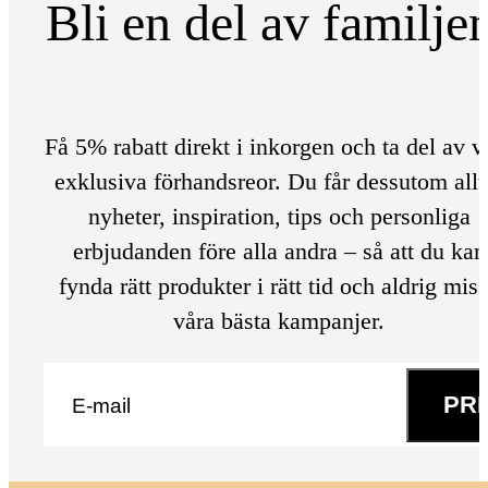
Bli en del av familje
Få 5% rabatt direkt i inkorgen och ta del av v
exklusiva förhandsreor. Du får dessutom allt
nyheter, inspiration, tips och personliga
erbjudanden före alla andra – så att du kan
fynda rätt produkter i rätt tid och aldrig mis
våra bästa kampanjer.
E-post
*
PR