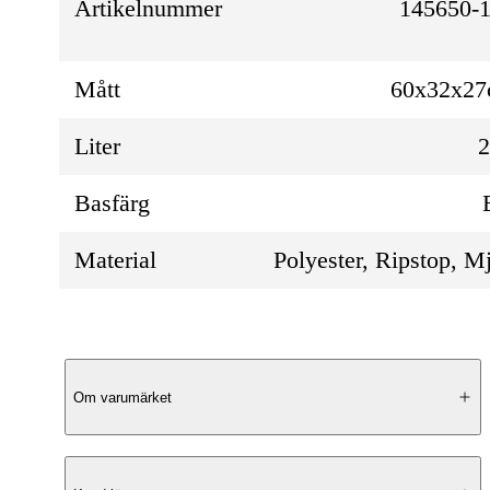
Artikelnummer
145650-1
Mått
60x32x2
Liter
Basfärg
Material
Polyester, Ripstop, M
Produktbeskrivning
Om varumärket
FreeFloat-system