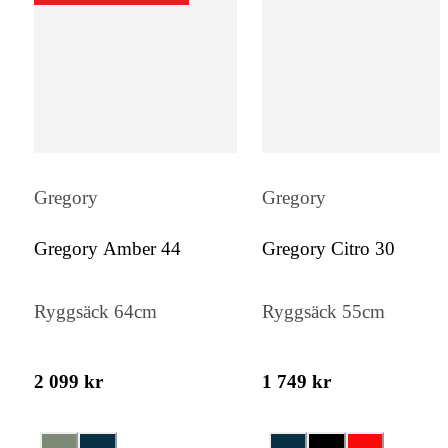
dedikerad ficka, och de reflekterande
fästpunkterna är ytterligare praktiska insla
gör denna ryggsäck till ett utmärkt val för
äventyr i alla väder.
Gregory
Gregory
Gregory Amber 44
Gregory Citro 30
Ryggsäck 64cm
Ryggsäck 55cm
2 099 kr
1 749 kr