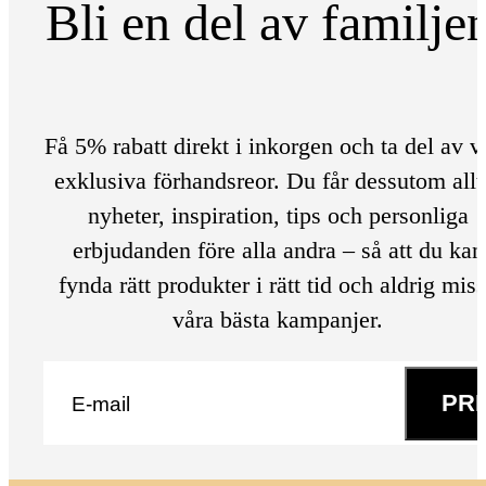
Bli en del av familje
Få 5% rabatt direkt i inkorgen och ta del av v
exklusiva förhandsreor. Du får dessutom allt
nyheter, inspiration, tips och personliga
erbjudanden före alla andra – så att du kan
fynda rätt produkter i rätt tid och aldrig mis
våra bästa kampanjer.
E-post
*
PR