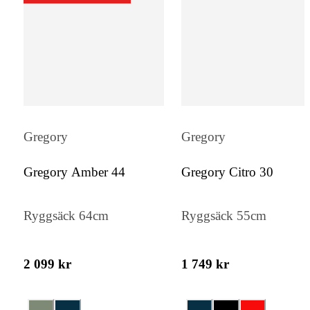
regnskydd i en dedikerad ficka, vilket ger e
skydd och organisation. Dubbla sidofickor 
stretchig mesh och en främre stretchig
meshficka erbjuder ytterligare
förvaringsmöjligheter.
Gregory
Gregory
Gregory Amber 44
Gregory Citro 30
Ryggsäck 64cm
Ryggsäck 55cm
2 099 kr
1 749 kr