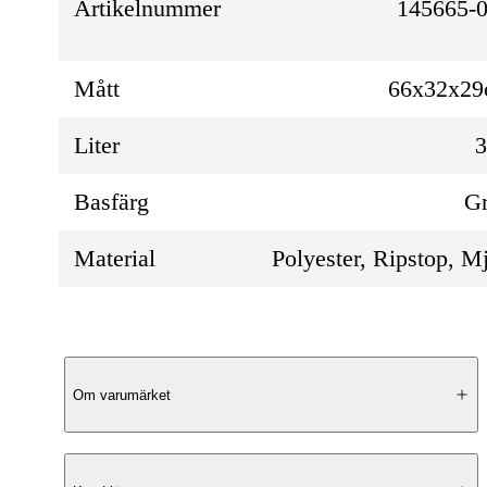
Artikelnummer
145665-0
Mått
66x32x2
Liter
Basfärg
G
Material
Polyester, Ripstop, M
Produktbeskrivning
Om varumärket
Ventilerad Komfort