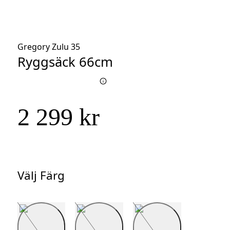
Gregory Zulu 35
Ryggsäck 66cm
2 299 kr
Välj Färg
Välj
Färg