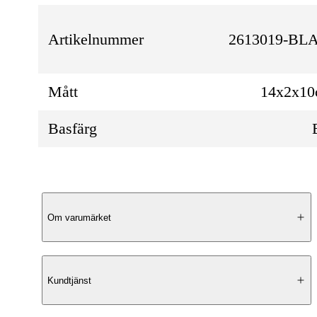
Artikelnummer
2613019-BL
Mått
14x2x1
Basfärg
Produktbeskrivning
Om varumärket
Elegant Design
Kundtjänst
Utforska en elegant och tidlös plånbok från