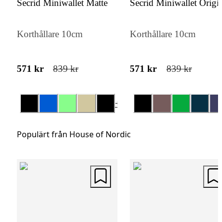
Secrid Miniwallet Matte
Secrid Miniwallet Origi
organisering av dina viktigaste kort. Den
kompakta designen gör den lätt att bära me
Korthållare 10cm
Korthållare 10cm
sig, samtidigt som den behåller sin elegant
framtoning.
571 kr
839 kr
571 kr
839 kr
+
6
Populärt från House of Nordic