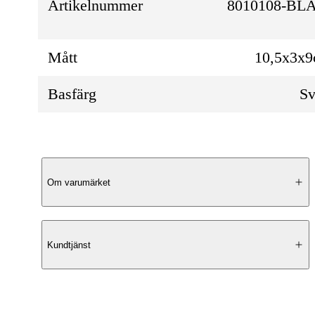
Artikelnummer
8010108-BL
Mått
10,5x3x
Basfärg
Sv
Produktbeskrivning
Om varumärket
Elegant Design
Kundtjänst
Den 3-delade plånboken från Lycke Oslo
kombinerar stil och funktionalitet i en elega