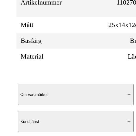
Artikelnummer
110270
Mått
25x14x1
Basfärg
B
Material
Lä
Produktbeskrivning
Om varumärket
Lyxig design
Kundtjänst
Barolo från Saddler är en lyxig och rymlig