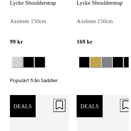
Lycke Shoulderstrap
Lycke Shoulderstrap
föremål. Fodret i polyester bidrar till en hål
och lättskött insida.
Axelrem 150cm
Axelrem 150cm
99 kr
169 kr
Populärt från Saddler
DEALS
DEALS