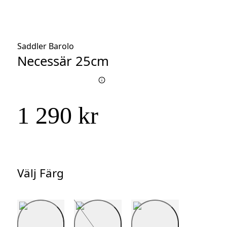
Saddler Barolo
Necessär 25cm
1 290 kr
Välj Färg
Välj
Färg