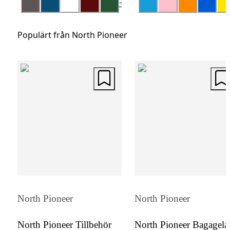
+
4
erbjuder en perfekt balans mellan komfort 
funktionalitet, vilket gör den till ett prisvärt
Populärt från North Pioneer
alternativ för alla resenärer.
North Pioneer
North Pioneer
North Pioneer Tillbehör
North Pioneer Bagagel