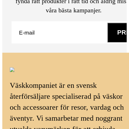
fynda rätt produkter i rätt tid och aldrig mis
våra bästa kampanjer.
E-post
*
PR
Väskkompaniet är en svensk
återförsäljare specialiserad på väskor
och accessoarer för resor, vardag och
äventyr. Vi samarbetar med noggrant