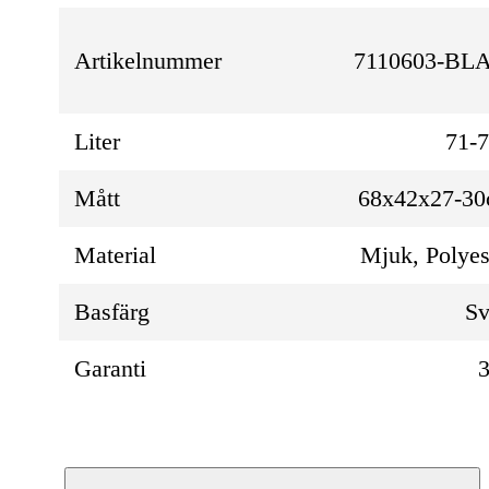
Artikelnummer
7110603-BL
Liter
71-
Mått
68x42x27-3
Material
Mjuk, Polyes
Basfärg
Sv
Garanti
3