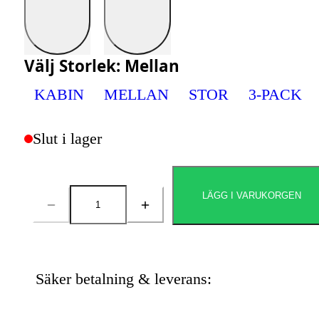
Välj
Storlek
:
Mellan
KABIN
MELLAN
STOR
3-PACK
Slut i lager
LÄGG I VARUKORGEN
Antal
Säker betalning & leverans: