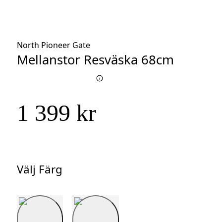
North Pioneer Gate
Mellanstor Resväska 68cm
1 399 kr
Välj Färg
Välj
Färg