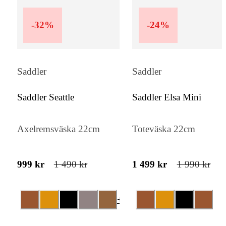
tillskott i garderoben – oavsett tillfälle.
-
32
%
-
24
%
Saddler
Saddler
Saddler Seattle
Saddler Elsa Mini
Axelremsväska 22cm
Toteväska 22cm
999 kr
1 490 kr
1 499 kr
1 990 kr
+
1