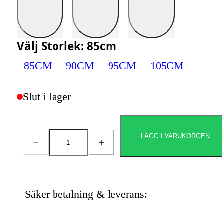
Välj
Storlek
:
85cm
85CM
90CM
95CM
105CM
Slut i lager
LÄGG I VARUKORGEN
Antal
Säker betalning & leverans: