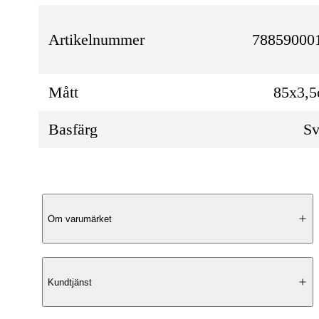
Artikelnummer
788590001
Mått
85x3,
Basfärg
Sv
Produktbeskrivning
Om varumärket
Elegant design
Kundtjänst
Mockabältet Bos från Saddler är ett stilrent