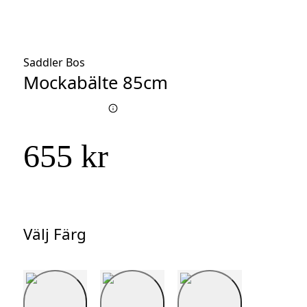
Saddler Bos
Mockabälte 85cm
655 kr
Välj Färg
Välj
Färg