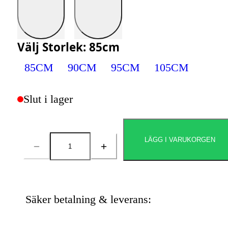
Välj
Storlek
:
85cm
85CM
90CM
95CM
105CM
Slut i lager
LÄGG I VARUKORGEN
Antal
Säker betalning & leverans: