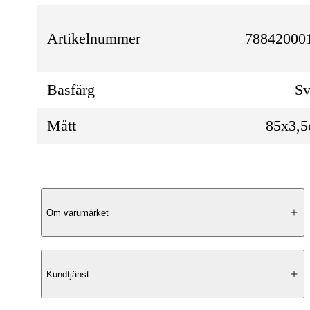
Artikelnummer
788420001
Basfärg
Sv
Mått
85x3,
Produktbeskrivning
Om varumärket
Klassisk vardagsstil
Kundtjänst
Läderbälte Manuel från Saddler är ett tidlös