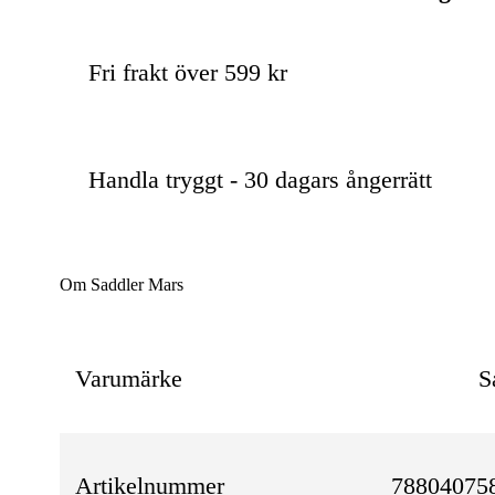
Fri frakt över 599 kr
Handla tryggt - 30 dagars ångerrätt
Om Saddler Mars
Varumärke
S
Artikelnummer
788040758