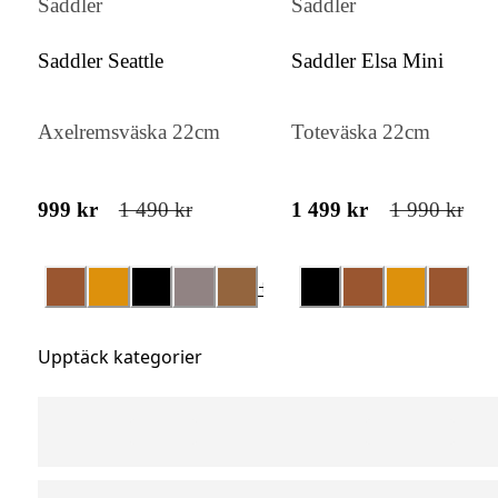
Saddler
Saddler
Oavsett om du bär jeans, chinos eller
Saddler Seattle
Saddler Elsa Mini
kostymbyxor är Mars ett stilfullt kompleme
Axelremsväska 22cm
Toteväska 22cm
Den flätade texturen tillför en extra dimens
till outfiten, medan läderdetaljerna förhöjer
helhetsintrycket. Detta är ett mångsidigt bäl
999 kr
1 490 kr
1 499 kr
1 990 kr
som passar lika bra i vardagen som till mer
uppklädda tillfällen.
+
1
Upptäck kategorier