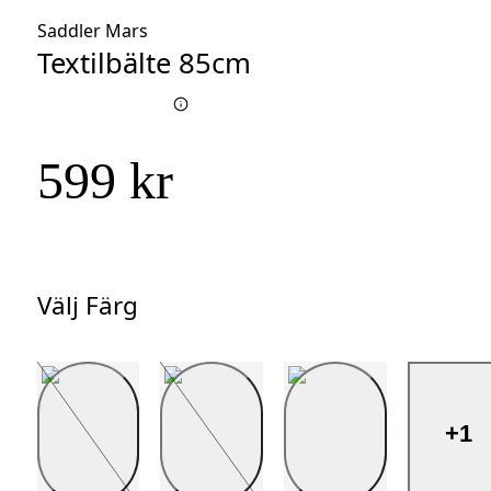
Saddler Mars
Textilbälte 85cm
599 kr
Välj Färg
Välj
Färg
+1