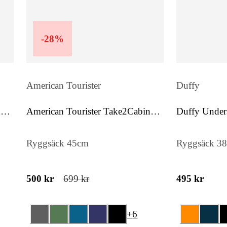
huvudfack som rymmer en surfplatta ell
mindre dator. Dessutom finns tre mindr
fack som gör det enkelt att organisera m
-
28
%
nycklar och andra viktiga tillhörigheter
smarta layouten gör att du alltid har bra
överblick och ordning.
American Tourister
Duffy
n
American Tourister Take2Cabin
Duffy Unders
Funktionalitet
Casual M
Ryggsäcken är utrustad med långa,
Ryggsäck 45cm
Ryggsäck 3
justerbara axelremmar i skinn som ger
bekväm bärkomfort oavsett situation.
500 kr
699 kr
495 kr
Kombinationen av huvudfack, innerfac
praktiskt bakfack gör väskan både flexi
+
6
och funktionell för dagligt bruk.