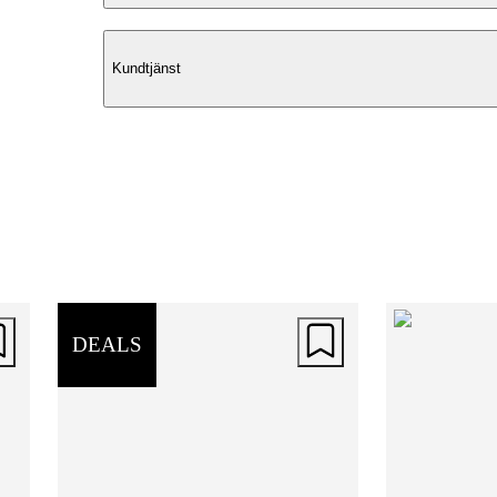
Yttre design
Kundtjänst
Springfield Leather ryggsäck är en klas
skinnväska i 100% buffelskinn, design
med tidlös elegans och praktisk funktio
Med måtten 26 × 32 × 6 cm är den smi
att bära och passar lika bra till arbete s
vardag. På baksidan finns ett fack med
dragkedja och huvudfacket stängs säker
med blixtlås.
DEALS
Inre design
Invändigt erbjuder väskan ett rymligt