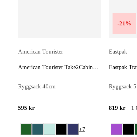
-
21
%
American Tourister
Eastpak
American Tourister Take2Cabin
Eastpak Tra
Casual S/M
Ryggsäck 40cm
Ryggsäck 
595 kr
819 kr
1 
+
7