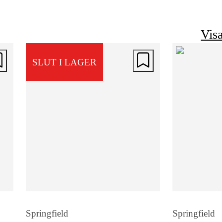
Material & hållbarhet
Visa
Tillverkad i kraftigt buffelskinn som
SLUT I LAGER
kombinerar slitstyrka med stilren design
Med tiden utvecklar lädret en naturlig
patina, vilket gör att väskan blir ännu m
personlig och vacker ju mer den använd
Springfield
Springfield