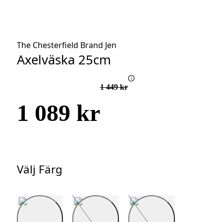
The Chesterfield Brand Jen
Axelväska 25cm
1 449 kr
1 089 kr
Välj Färg
Välj
Färg