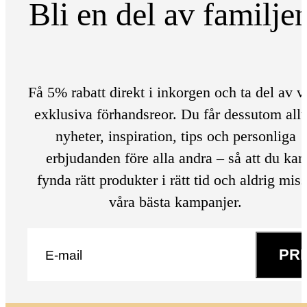
Bli en del av familje
Få 5% rabatt direkt i inkorgen och ta del av v
exklusiva förhandsreor. Du får dessutom allt
nyheter, inspiration, tips och personliga
erbjudanden före alla andra – så att du kan
fynda rätt produkter i rätt tid och aldrig mis
våra bästa kampanjer.
E-post
*
PR