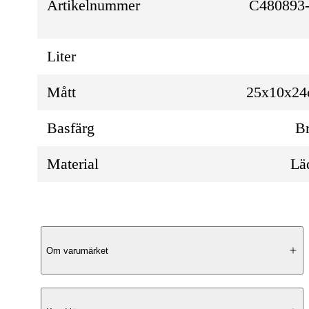
Artikelnummer
C480893-
Liter
Mått
25x10x2
Basfärg
B
Material
Lä
Produktbeskrivning
Om varumärket
Elegant Design