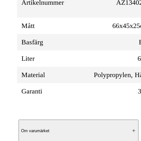
Artikelnummer
AZ13402
Mått
66x45x2
Basfärg
Liter
Material
Polypropylen, H
Garanti
3
Produktbeskrivning
Om varumärket