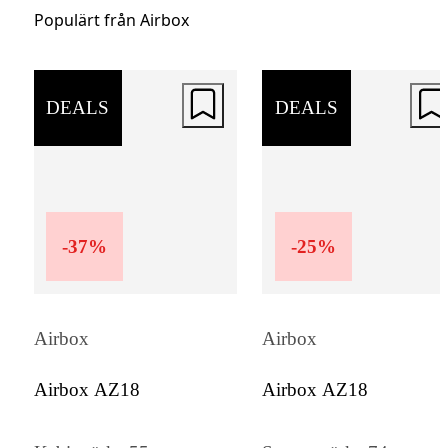
Packremmarna säkerställer att kläder och
Populärt från Airbox
innehåll hålls på plats under resan, vilket g
packningen både enkel och effektiv.
DEALS
DEALS
-
37
%
-
25
%
Airbox
Airbox
Airbox AZ18
Airbox AZ18