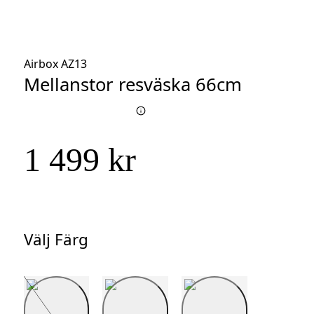
Airbox AZ13
Mellanstor resväska 66cm
1 499 kr
Välj Färg
Välj
Färg