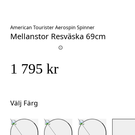
American Tourister Aerospin Spinner
Mellanstor Resväska 69cm
1 795 kr
Välj Färg
Välj
Färg