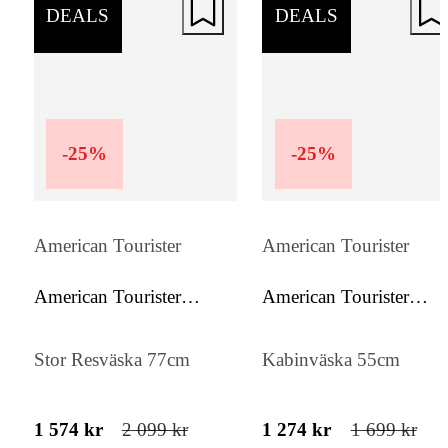
rymligt huvudfack och flera mindre fickor.
DEALS
DEALS
-
25
%
-
25
%
American Tourister
American Tourister
American Tourister
American Tourister
Soundbox
Soundbox
Stor Resväska 77cm
Kabinväska 55cm
1 574 kr
2 099 kr
1 274 kr
1 699 kr