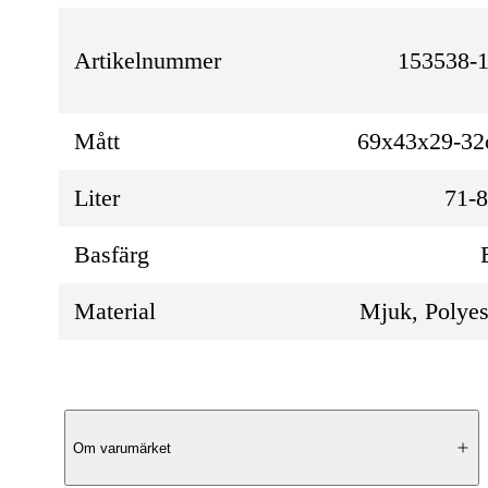
Artikelnummer
153538-1
Mått
69x43x29-3
Liter
71-
Basfärg
Material
Mjuk, Polyes
Produktbeskrivning
Om varumärket