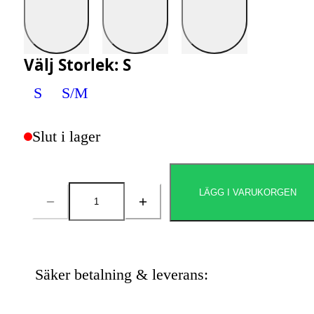
Välj
Storlek
:
S
S
S/M
Slut i lager
LÄGG I VARUKORGEN
Antal
Säker betalning & leverans: