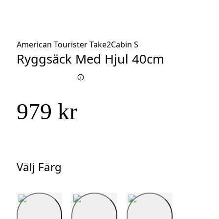
American Tourister Take2Cabin S
Ryggsäck Med Hjul 40cm
979 kr
Välj Färg
Välj
Färg