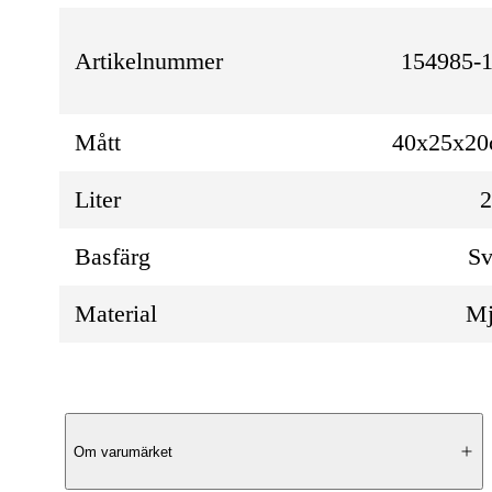
Artikelnummer
154985-1
Mått
40x25x2
Liter
Basfärg
Sv
Material
Mj
Produktbeskrivning
Om varumärket