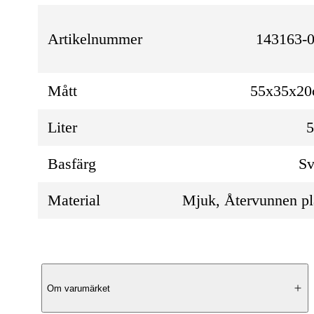
Artikelnummer
143163-0
Mått
55x35x2
Liter
Basfärg
Sv
Material
Mjuk, Återvunnen pl
Produktbeskrivning
Om varumärket