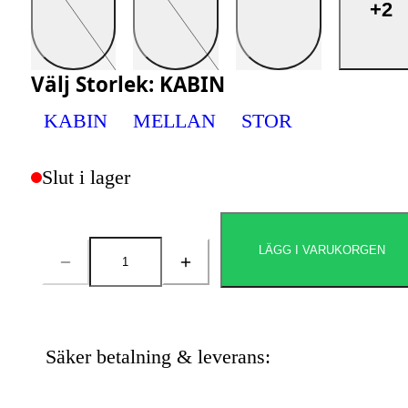
+2
Välj
Storlek
:
KABIN
KABIN
MELLAN
STOR
Slut i lager
LÄGG I VARUKORGEN
Antal
Säker betalning & leverans: