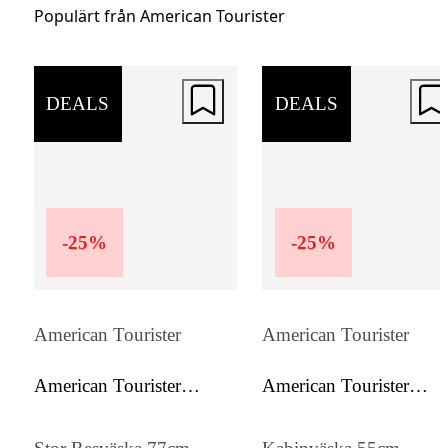
snabb åtkomst till viktiga saker. Invändigt f
Populärt från American Tourister
en mellanskiva och elastiska korsband som
håller packningen organiserad.
DEALS
DEALS
-
25
%
-
25
%
American Tourister
American Tourister
American Tourister
American Tourister
Soundbox
Soundbox