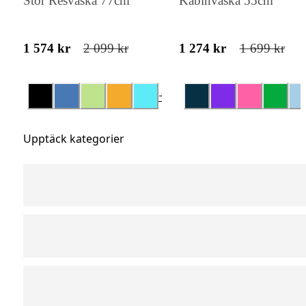
Stor Resväska 77cm
Kabinväska 55cm
1 574 kr
2 099 kr
1 274 kr
1 699 kr
+
14
Upptäck kategorier