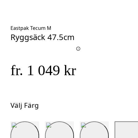
Eastpak Tecum M
Ryggsäck 47.5cm
fr. 1 049 kr
Välj Färg
Välj
Färg