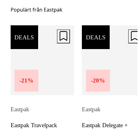
Tillverkad i slitstark polyester med förstärk
Populärt från Eastpak
hypalon-hörn och vattenavvisande egenskap
Tecum M kombinerar funktion, hållbarhet 
en modern, professionell stil.
DEALS
DEALS
-
21
%
-
20
%
Eastpak
Eastpak
Eastpak Travelpack
Eastpak Delegate +