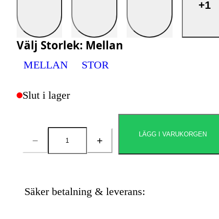
+1
Välj
Storlek
:
Mellan
MELLAN
STOR
Slut i lager
LÄGG I VARUKORGEN
Antal
Säker betalning & leverans: