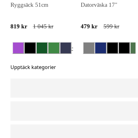
Ryggsäck 51cm
Datorväska 17"
819 kr
1 045 kr
479 kr
599 kr
+
3
Upptäck kategorier