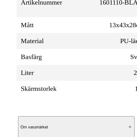
Artikelnummer
1601110-BL
Mått
13x43x2
Material
PU-lä
Basfärg
Sv
Liter
Skärmstorlek
Produktbeskrivning
Om varumärket