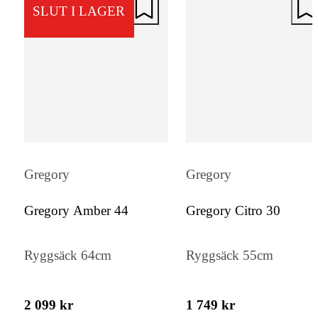
den till ett perfekt val för långa turer. Des
SLUT I LAGER
har den en dedikerad ficka med medföljand
regnskydd för att skydda dina ägodelar i all
väder.
Gregory
Gregory
Gregory Amber 44
Gregory Citro 30
Ryggsäck 64cm
Ryggsäck 55cm
2 099 kr
1 749 kr