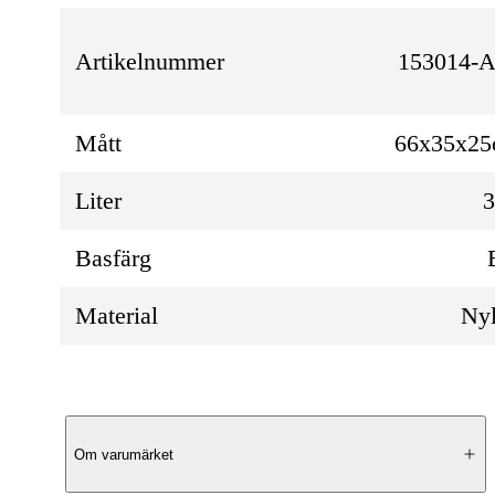
Artikelnummer
153014-A
Mått
66x35x2
Liter
Basfärg
Material
Ny
Produktbeskrivning
Om varumärket