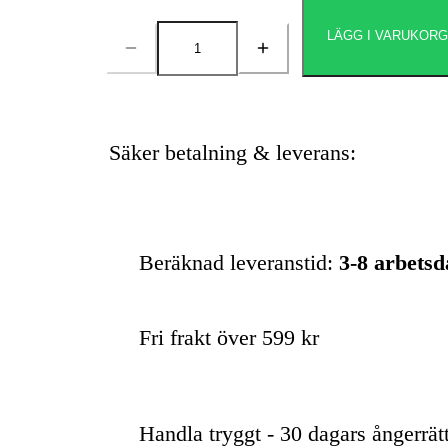
LÄGG I VARUKOR
Antal
Säker betalning & leverans:
Beräknad leveranstid:
3-8 arbets
Fri frakt över 599 kr
Handla tryggt - 30 dagars ångerrät