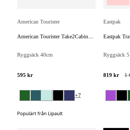
American Tourister
Eastpak
American Tourister Take2Cabin
Eastpak Tra
Casual S/M
Ryggsäck 40cm
Ryggsäck 
595 kr
819 kr
1 
+
7
Populärt från Lipault