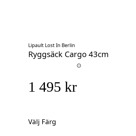
Lipault Lost In Berlin
Ryggsäck Cargo 43cm
1 495 kr
Välj Färg
Välj
Färg