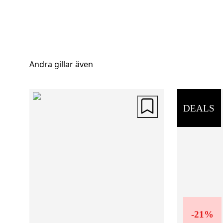
Andra gillar även
DEALS
-
21
%