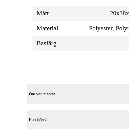
Mått
20x38
Material
Polyester, Poly
Basfärg
Produktbeskrivning
Om varumärket
Yttre design
Kundtjänst
Lost In Berlin Cargo Ryggsäck 2.0 har 