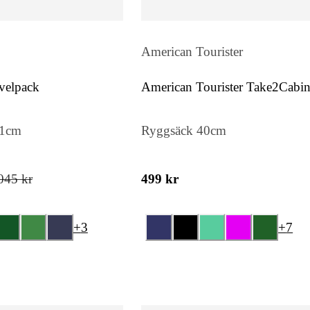
American Tourister
velpack
American Tourister Take2Cabi
Casual S
51cm
Ryggsäck 40cm
045 kr
499 kr
+
3
+
7