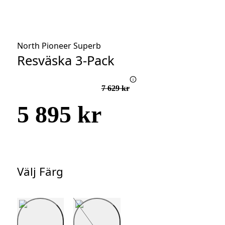
North Pioneer Superb
Resväska 3-Pack
7 629 kr
5 895 kr
Välj Färg
Välj
Färg