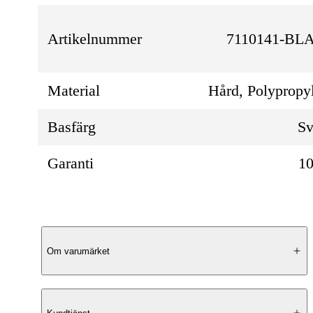
Artikelnummer
7110141-BL
Material
Hård, Polypropy
Basfärg
Sv
Garanti
10
Produktbeskrivning
Om varumärket
Elegant Design