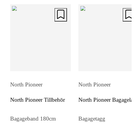
kabinväskan, mellanväskan eller den stora
resväskan. Teleskophandtaget och de
greppvänliga bärhandtagen är extra förstärk
för att säkerställa maximal hållbarhet och
komfort.
North Pioneer
North Pioneer
North Pioneer Tillbehör
North Pioneer Bagagel
Bagageband 180cm
Bagagetagg