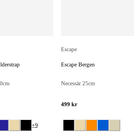
Escape
derstrap
Escape Bergen
50cm
Necessär 25cm
499 kr
+
9