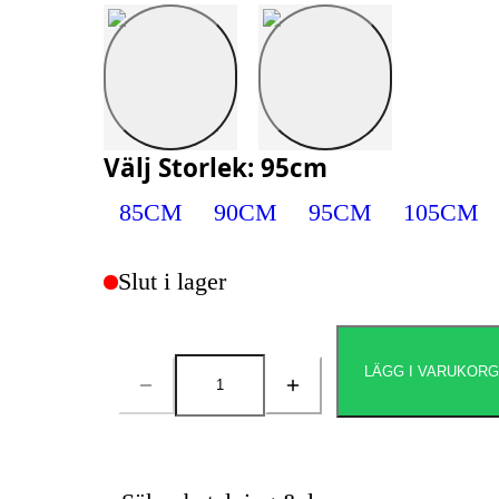
Välj
Storlek
:
95cm
85CM
90CM
95CM
105CM
Slut i lager
LÄGG I VARUKOR
Antal