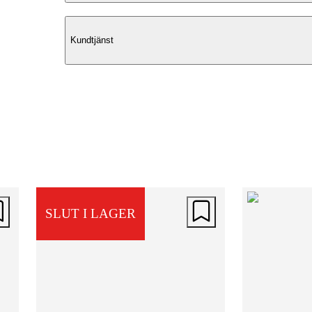
Elegant balans i design
Kundtjänst
Floritta från RE:DESIGNED är ett hand
läderbälte från Italien som kombinerar
klassisk kvalitet med modern skärpa. 
sin 3 cm breda profil blir det ett självkla
val för dig som söker ett stilrent bälte 
karaktär och finess.
Modern spänne med attityd
SLUT I LAGER
Det samtida spännet har en något kanti
form och en mörk, glänsande yta som
skapar en subtil kontrast mot det släta