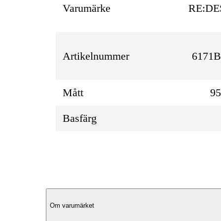
Varumärke
RE:DE
Artikelnummer
6171B
Mått
9
Basfärg
Produktbeskrivning
Om varumärket