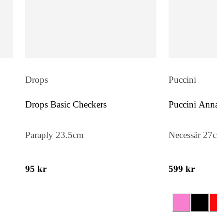
lädret. Resultatet är en accessoar som
sticker ut – utan att skrika – och lyfter 
outfit med självsäker elegans.
Italienskt hantverk
Drops
Puccini
Tillverkat för hand i Italien av noggrant
utvalt läder. Varje söm, kant och detalj ä
Drops Basic Checkers
Puccini Ann
bevis på det genuina hantverket som
RE:DESIGNED är känt för. Materialet 
Paraply 23.5cm
Necessär 27
slitstarkt men mjukt, och formar sig sn
efter användning.
95 kr
599 kr
För den stilsäkra