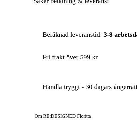
Säker betalning & leverans:
Beräknad leveranstid:
3-8 arbets
Fri frakt över 599 kr
Handla tryggt - 30 dagars ångerrät
Om RE:DESIGNED Floritta