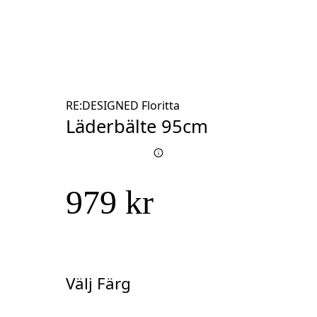
RE:DESIGNED Floritta
Läderbälte 95cm
979 kr
Välj Färg
Välj
Färg