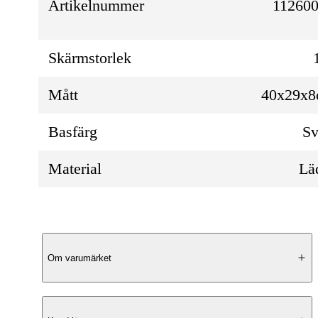
Artikelnummer
112600
Skärmstorlek
Mått
40x29x
Basfärg
Sv
Material
Lä
Produktbeskrivning
Om varumärket
Elegant Design