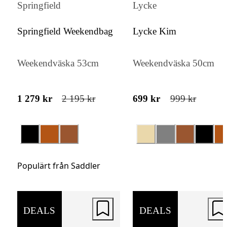
vadderade datorfacket rymmer en laptop upp
Springfield
Lycke
15", vilket gör den idealisk för både arbete
Springfield Weekendbag
Lycke Kim
studier. Insidan är fodrad i 100% polyester 
extra skydd.
Weekendväska 53cm
Weekendväska 50cm
1 279 kr
2 195 kr
699 kr
999 kr
Populärt från Saddler
DEALS
DEALS