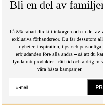
Bli en del av familje
Få 5% rabatt direkt i inkorgen och ta del av v
exklusiva förhandsreor. Du får dessutom allt
nyheter, inspiration, tips och personliga
erbjudanden före alla andra – så att du kan
fynda rätt produkter i rätt tid och aldrig mis
våra bästa kampanjer.
E-post
*
PR