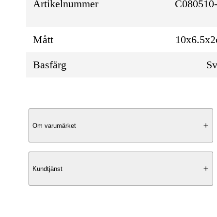
Artikelnummer
C080510-
Mått
10x6.5x
Basfärg
Sv
Produktbeskrivning
Om varumärket
Smart Design
Kundtjänst
Denna korthållare från The Chesterfield Br
kombinerar stil och funktionalitet. Med ett