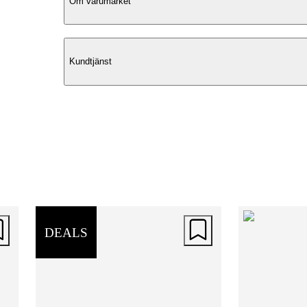
Om varumärket
Exteriör
Kundtjänst
Streethero är en modern ryggsäck med
praktisk inredning och bra komfort.
Designen är stilren med snygga och
minimalistiska detaljer. Ryggsäcken har
vadderade handtag för en bekväm hante
Dessutom har ryggsäcken sidofickor
samt en Smart Sleeve så att du enkelt k
fästa den på teleskophandtaget på din
DEALS
resväska.
Interiör