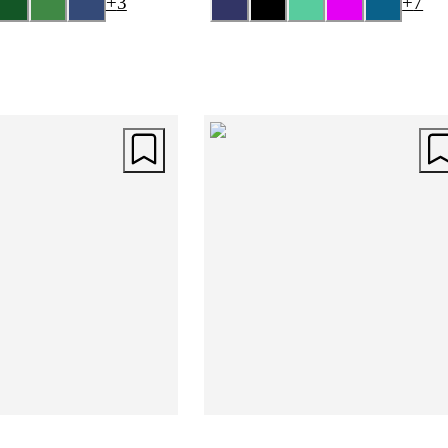
+
3
+
7