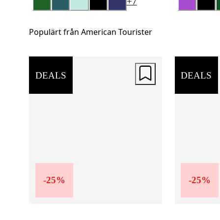
+
7
Populärt från American Tourister
DEALS
DEALS
-
25
%
-
25
%