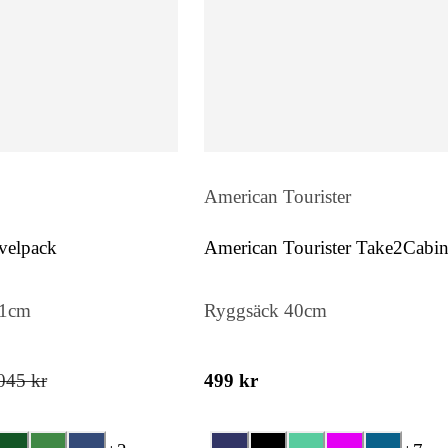
American Tourister
velpack
American Tourister Take2Cabi
Casual S
51cm
Ryggsäck 40cm
045 kr
499 kr