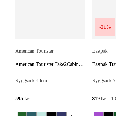
-
21
%
American Tourister
Eastpak
American Tourister Take2Cabin
Eastpak Tra
Casual S/M
Ryggsäck 40cm
Ryggsäck 
595 kr
819 kr
1 