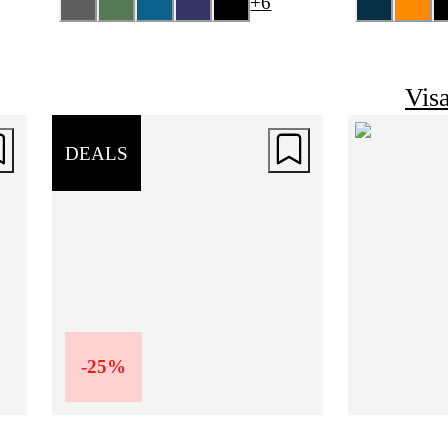
+
6
Visa
DEALS
-
25
%