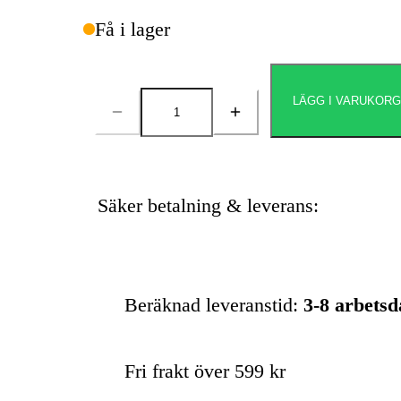
Få i lager
LÄGG I VARUKOR
Antal
Säker betalning & leverans:
Beräknad leveranstid:
3-8 arbets
Fri frakt över 599 kr