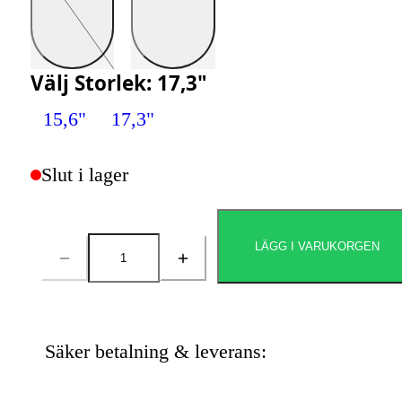
Välj
Storlek
:
17,3"
15,6"
17,3"
Slut i lager
LÄGG I VARUKORGEN
Antal
Säker betalning & leverans: