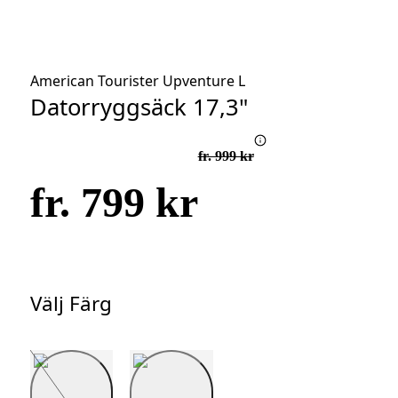
American Tourister Upventure L
Datorryggsäck 17,3"
fr. 999 kr
fr. 799 kr
Välj Färg
Välj
Färg