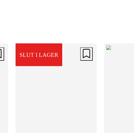
ena sidan och brunt på den andra. Det g
bältet till ett flexibelt val för olika outfit
och tillfällen. Den släta ytan och den
sofistikerade färgpaletten gör att det enk
matchas med både klänning, kavaj och
byxor.
SLUT I LAGER
Högkvalitativt läder
Bältet är tillverkat i vegetabiliskt garvat
läder med en kombination av full grain-
och split-läder. Det är ett noggrant utval
material med mjuk finish, som ger en
bekväm känsla och lång hållbarhet. Läd