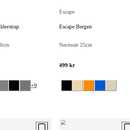
Escape
derstrap
Escape Bergen
50cm
Necessär 25cm
499 kr
+
9