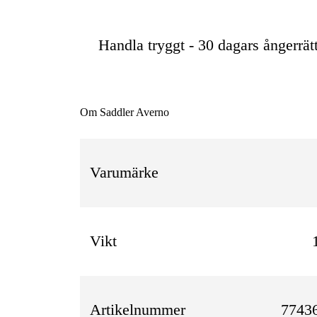
Handla tryggt - 30 dagars ångerrät
Om Saddler Averno
Varumärke
Vikt
Artikelnummer
7743