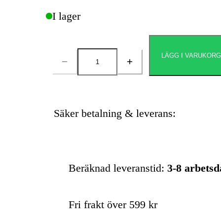
I lager
LÄGG I VARUKOR
Antal
Säker betalning & leverans:
Beräknad leveranstid:
3-8 arbets
Fri frakt över 599 kr