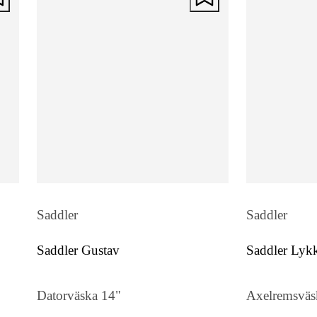
Saddler
Saddler
Saddler Gustav
Saddler Lyk
Datorväska 14"
Axelremsvä