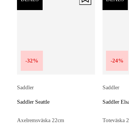
-
32
%
-
24
%
Saddler
Saddler
Saddler Seattle
Saddler Els
Axelremsväska 22cm
Toteväska 