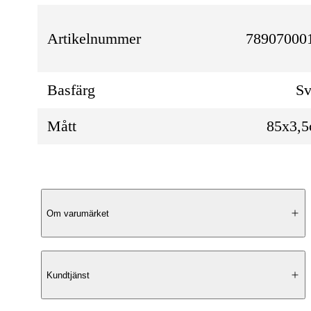
Artikelnummer
789070001
Basfärg
Sv
Mått
85x3,
Produktbeskrivning
Om varumärket
Klassisk och mångsidig stil
Kundtjänst
Bälte Bergviken från Saddler är ett stilrent