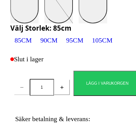
Välj
Storlek
:
85cm
85CM
90CM
95CM
105CM
Slut i lager
LÄGG I VARUKORGEN
Antal
Säker betalning & leverans: