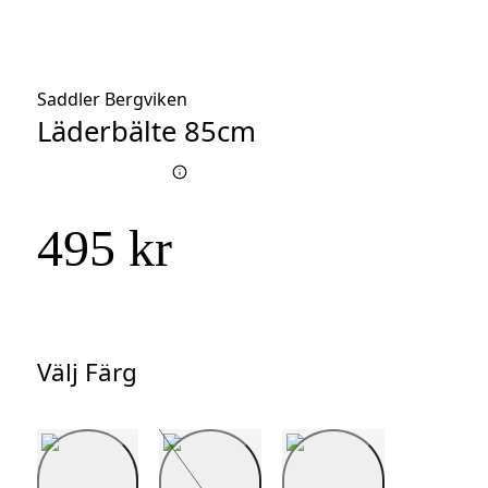
Saddler Bergviken
Läderbälte 85cm
495 kr
Välj Färg
Välj
Färg