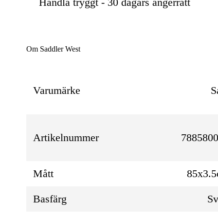
Handla tryggt - 30 dagars ångerrätt
Om Saddler West
Varumärke
S
Artikelnummer
7885800
Mått
85x3.
Basfärg
Sv